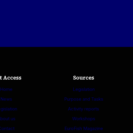
t Access
Sources
Home
Legislation
News
Purpose and Tasks
gislation
Activity reports
bout us
Workshops
Contact
EuroFish Magazine