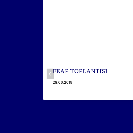
ERE
FEAP TOPLANTISI
ATMA
28.06.2019
N
KLİK
İR