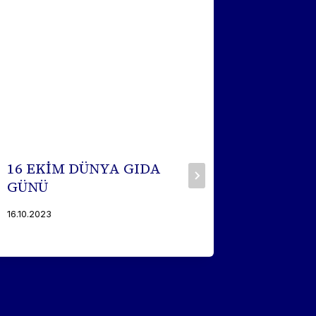
16 EKİM DÜNYA GIDA
MERKE
GÜNÜ
İSTİŞ
DÜZEN
16.10.2023
02.11.2012