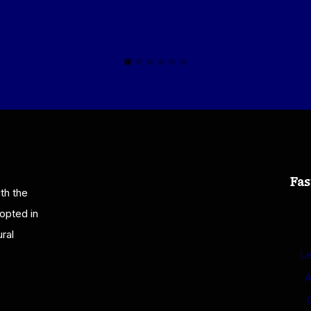
Fas
th the
opted in
ral
Le
A