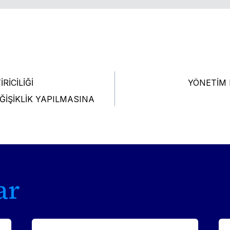
RİCİLİĞİ
YÖNETİM 
tion
ĞİŞİKLİK YAPILMASINA
ar