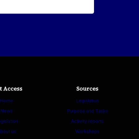
t Access
Sources
Home
Legislation
News
Purpose and Tasks
gislation
Activity reports
bout us
Workshops