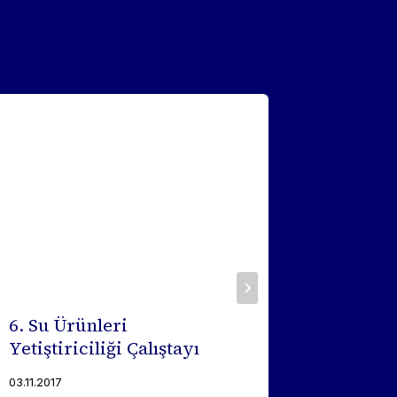
6. Su Ürünleri
2015 Dü
Yetiştiriciliği Çalıştayı
07.08.2015
03.11.2017