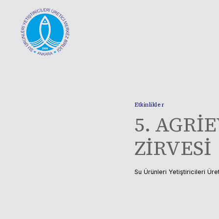
Skip
to
content
Etkinlikler
5. AGRİ
ZİRVESİ
Su Ürünleri Yetiştiricileri Üre