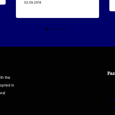
02.09.2014
Fas
th the
opted in
ral
Le
A