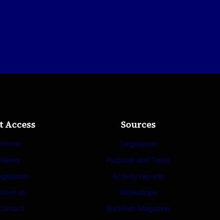
t Access
Sources
Home
Legislation
News
Purpose and Tasks
gislation
Activity reports
bout us
Workshops
Contact
EuroFish Magazine