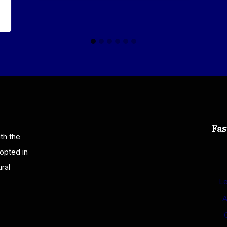
Fas
th the
opted in
ral
Le
A