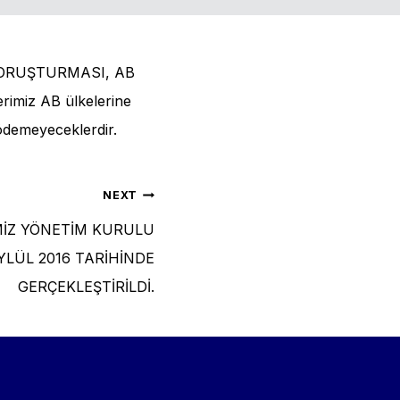
N SORUŞTURMASI, AB
rimiz AB ülkelerine
demeyeceklerdir.
NEXT
MİZ YÖNETİM KURULU
YLÜL 2016 TARİHİNDE
GERÇEKLEŞTİRİLDİ.