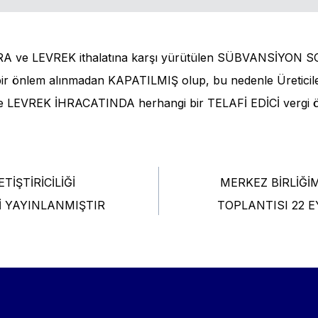
URA ve LEVREK ithalatına karşı yürütülen SÜBVANSİYO
bir önlem alınmadan KAPATILMIŞ olup, bu nedenle Üreticile
e LEVREK İHRACATINDA herhangi bir TELAFİ EDİCİ vergi ö
TİŞTİRİCİLİĞİ
MERKEZ BİRLİĞİ
tion
İ YAYINLANMIŞTIR
TOPLANTISI 22 E