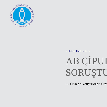
Skip
to
content
Sektör Haberleri
AB ÇİPU
SORUŞTU
Su Ürünleri Yetiştiricileri Üre