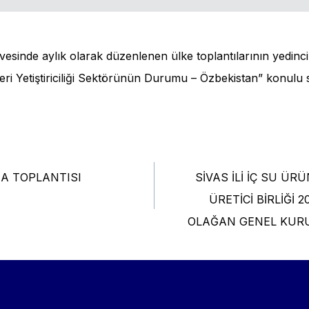
esinde aylık olarak düzenlenen ülke toplantılarının yedin
eri Yetiştiriciliği Sektörünün Durumu – Özbekistan” konulu s
MA TOPLANTISI
SİVAS İLİ İÇ SU ÜRÜ
tion
ÜRETİCİ BİRLİĞİ 2
OLAĞAN GENEL KURU