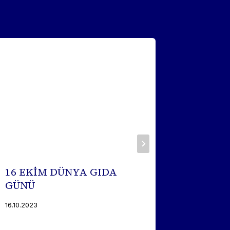
16 EKİM DÜNYA GIDA
Samsun 
GÜNÜ
Ürünleri
Üretici 
16.10.2023
06.01.2023