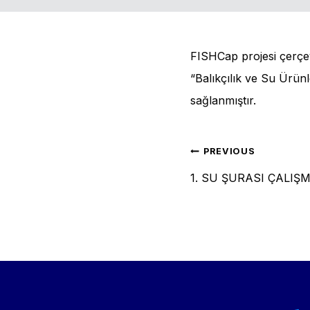
FISHCap projesi çerçev
“Balıkçılık ve Su Ürünl
sağlanmıştır.
Post
PREVIOUS
1. SU ŞURASI ÇALIŞ
naviga