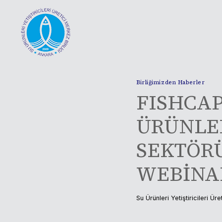
Skip
to
content
Birliğimizden Haberler
FISHCAP
ÜRÜNLER
SEKTÖR
WEBİNAR
Su Ürünleri Yetiştiricileri Üre