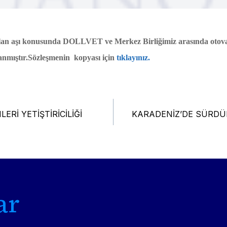
 olan aşı konusunda DOLLVET ve Merkez Birliğimiz arasında otovaks
lanmıştır.Sözleşmenin kopyası için
tıklayınız.
ERİ YETİŞTİRİCİLİĞİ
KARADENİZ’DE SÜRDÜR
esi
ar