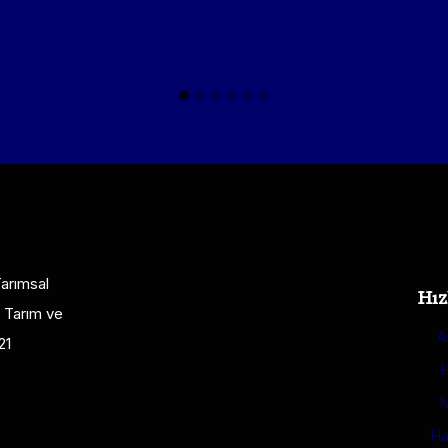
Tarımsal
Hız
. Tarım ve
A
21
H
M
Ha