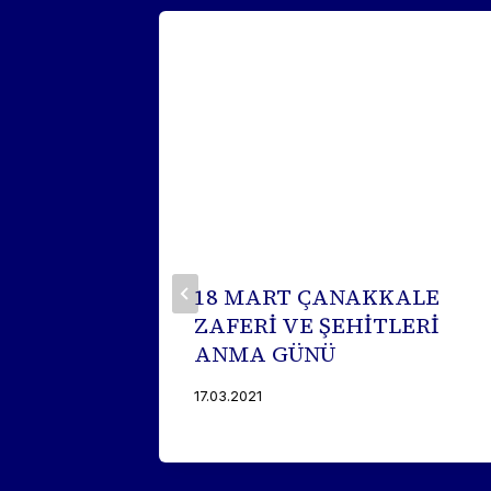
18 MART ÇANAKKALE
U
ZAFERİ VE ŞEHİTLERİ
ANMA GÜNÜ
17.03.2021
UMU –
BİNAR