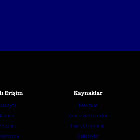
lı Erişim
Kaynaklar
nasayfa
Mevzuat
aberler
Amaç ve Görevler
evzuat
Faaliyet raporları
kkımızda
Çalıştaylar