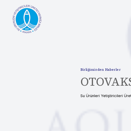
Skip
to
content
Birliğimizden Haberler
OTOVAKS
Su Ürünleri Yetiştiricileri Üre