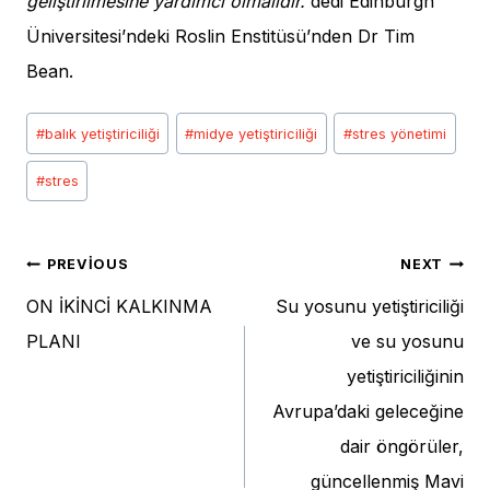
geliştirilmesine yardımcı olmalıdır.
dedi Edinburgh
Üniversitesi’ndeki Roslin Enstitüsü’nden Dr Tim
Bean.
Post
#
balık yetiştiriciliği
#
midye yetiştiriciliği
#
stres yönetimi
Tags:
#
stres
Yazı
PREVIOUS
NEXT
ON İKİNCİ KALKINMA
Su yosunu yetiştiriciliği
gezinmesi
PLANI
ve su yosunu
yetiştiriciliğinin
Avrupa’daki geleceğine
dair öngörüler,
güncellenmiş Mavi