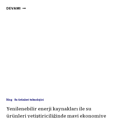
AÇIK
DEVAMI
DENIZ
BALIKÇILIĞINA
UYGUN
YENI
GEMI
KONSEPTLERINI
KEŞFETMEK
Blog
·
Su ürünleri teknolojisi
Yenilenebilir enerji kaynakları ile su
ürünleri yetiştiriciliğinde mavi ekonomiye