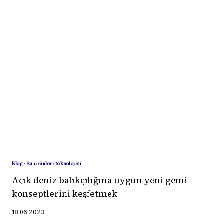
KARIDESTE
DIJITAL
TAKIP
EDILEBILIRLIK
PROJESI
ILE
ÇIFTLIKTEN
SOFRAYA
DAHA
GÜVENLI
DENIZ
MAHSÜLLERI
Blog
·
Su ürünleri teknolojisi
Açık deniz balıkçılığına uygun yeni gemi
konseptlerini keşfetmek
18.06.2023