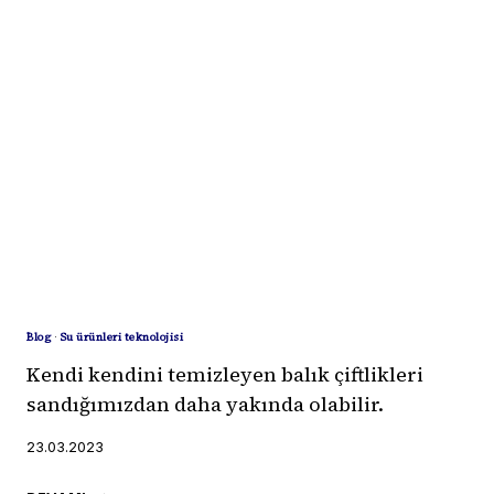
YETIŞTIRICILIĞINDE
YAPAY
ZEKA
–
BÖLÜM
1
Blog
·
Su ürünleri teknolojisi
Kendi kendini temizleyen balık çiftlikleri
sandığımızdan daha yakında olabilir.
23.03.2023
KENDI