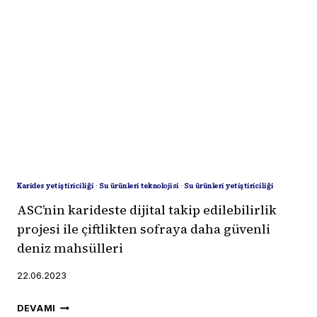
BALIĞIN
ETKILEŞIMINI
EN
AZA
INDIRECEK
TEKNOLOJI
Karides yetiştiriciliği
·
Su ürünleri teknolojisi
·
Su ürünleri yetiştiriciliği
ASC’nin karideste dijital takip edilebilirlik
projesi ile çiftlikten sofraya daha güvenli
deniz mahsülleri
22.06.2023
ASC’NIN
DEVAMI