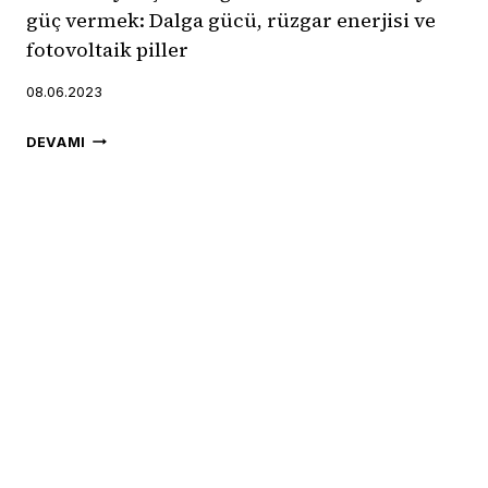
güç vermek: Dalga gücü, rüzgar enerjisi ve
fotovoltaik piller
08.06.2023
YENILENEBILIR
DEVAMI
ENERJI
KAYNAKLARI
ILE
SU
ÜRÜNLERI
YETIŞTIRICILIĞINDE
MAVI
EKONOMIYE
GÜÇ
VERMEK:
DALGA
GÜCÜ,