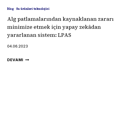
RÜZGAR
ENERJISI
Blog
·
Su ürünleri teknolojisi
VE
Alg patlamalarından kaynaklanan zararı
FOTOVOLTAIK
minimize etmek için yapay zekâdan
PILLER
yararlanan sistem: LPAS
04.06.2023
ALG
DEVAMI
PATLAMALARINDAN
KAYNAKLANAN
ZARARI
MINIMIZE
ETMEK
IÇIN
YAPAY
ZEKÂDAN
YARARLANAN
SISTEM: