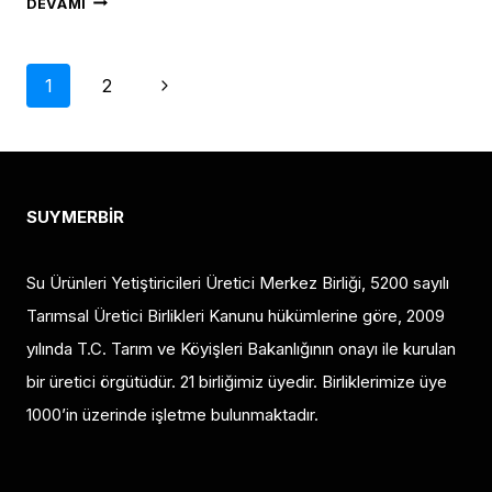
DEVAMI
KENDINI
TEMIZLEYEN
Page
BALIK
Next
1
2
ÇIFTLIKLERI
Page
SANDIĞIMIZDAN
navigation
DAHA
YAKINDA
SUYMERBİR
OLABILIR.
Su Ürünleri Yetiştiricileri Üretici Merkez Birliği, 5200 sayılı
Tarımsal Üretici Birlikleri Kanunu hükümlerine göre, 2009
yılında T.C. Tarım ve Köyişleri Bakanlığının onayı ile kurulan
bir üretici örgütüdür. 21 birliğimiz üyedir. Birliklerimize üye
1000’in üzerinde işletme bulunmaktadır.