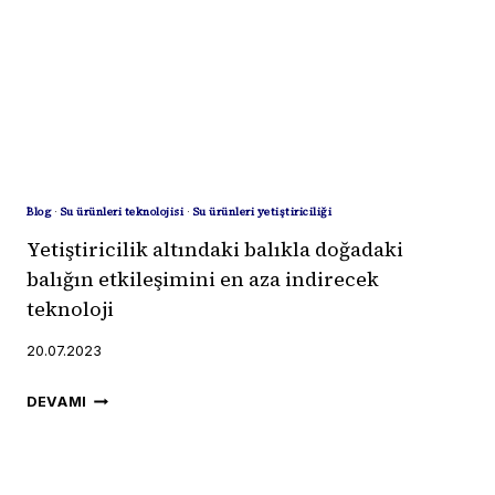
Blog
·
Su ürünleri teknolojisi
·
Su ürünleri yetiştiriciliği
Yetiştiricilik altındaki balıkla doğadaki
balığın etkileşimini en aza indirecek
teknoloji
20.07.2023
YETIŞTIRICILIK
DEVAMI
ALTINDAKI
BALIKLA
DOĞADAKI