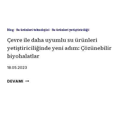
LPAS
Blog
·
Su ürünleri teknolojisi
·
Su ürünleri yetiştiriciliği
Çevre ile daha uyumlu su ürünleri
yetiştiriciliğinde yeni adım: Çözünebilir
biyohalatlar
18.05.2023
ÇEVRE
DEVAMI
ILE
DAHA
UYUMLU
SU
ÜRÜNLERI
YETIŞTIRICILIĞINDE
YENI