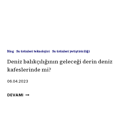
ADIM:
ÇÖZÜNEBILIR
BIYOHALATLAR
Blog
·
Su ürünleri teknolojisi
·
Su ürünleri yetiştiriciliği
Deniz balıkçılığının geleceği derin deniz
kafeslerinde mi?
06.04.2023
DENIZ
DEVAMI
BALIKÇILIĞININ
GELECEĞI
DERIN
DENIZ
KAFESLERINDE