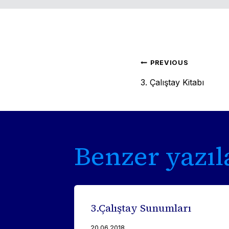
Post
PREVIOUS
3. Çalıştay Kitabı
naviga
Benzer yazıl
ı
3.Çalıştay Sunumları
20.06.2018