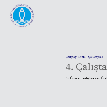
Skip
to
content
Çalıştay Kitabı
·
Çalıştaylar
4. Çalışt
Su Ürünleri Yetiştiricileri Üre