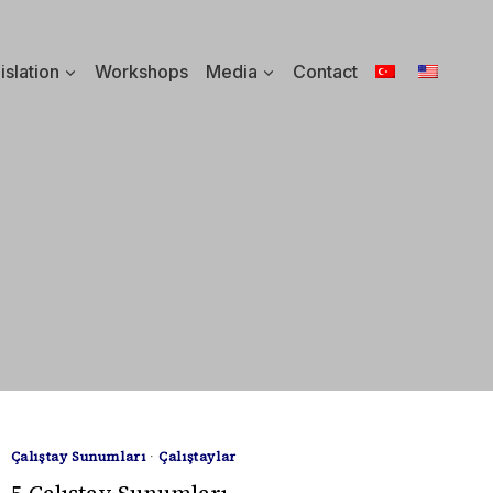
islation
Workshops
Media
Contact
Çalıştay Sunumları
·
Çalıştaylar