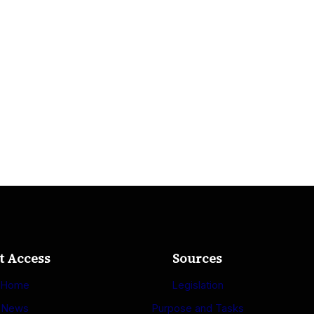
VE
ÖNERILER
t Access
Sources
Home
Legislation
News
Purpose and Tasks