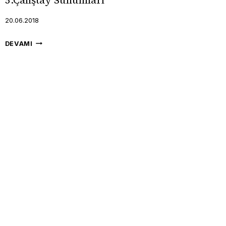
5.Çalıştay Sunumları
20.06.2018
5.ÇALIŞTAY
DEVAMI
SUNUMLARI