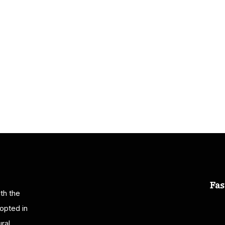
VE
ÖNERILER
Fas
th the
opted in
ral