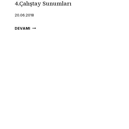
4.Çalıştay Sunumları
ÖNERILER
20.06.2018
4.ÇALIŞTAY
DEVAMI
SUNUMLARI