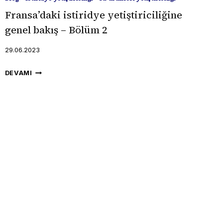
BÖLÜM
Fransa’daki istiridye yetiştiriciliğine
1
genel bakış – Bölüm 2
29.06.2023
FRANSA’DAKI
DEVAMI
ISTIRIDYE
YETIŞTIRICILIĞINE
GENEL
BAKIŞ
–
BÖLÜM
2