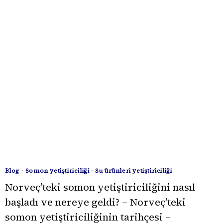
NEDEN
SERTIFIKALI
BALIKÇILIK
ÜRÜNLERINE
DAHA
FAZLA
YÖNELIYOR?
Blog
·
Somon yetiştiriciliği
·
Su ürünleri yetiştiriciliği
Norveç’teki somon yetiştiriciliğini nasıl
başladı ve nereye geldi? – Norveç’teki
somon yetiştiriciliğinin tarihçesi –