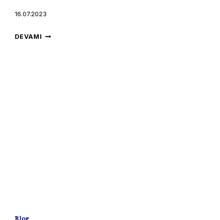
16.07.2023
SOMONDA
DEVAMI
REKABET
KIZIŞIYOR:
NORVEÇ’TEKI
SOMON
YETIŞTIRICILIĞININ
TARIHÇESI
–
BÖLÜM
2
Blog