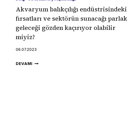
Akvaryum balıkçılığı endüstrisindeki
fırsatları ve sektörün sunacağı parlak
geleceği gözden kaçırıyor olabilir
miyiz?
06.07.2023
AKVARYUM
DEVAMI
BALIKÇILIĞI
ENDÜSTRISINDEKI
FIRSATLARI
VE
SEKTÖRÜN
SUNACAĞI
PARLAK
GELECEĞI
GÖZDEN