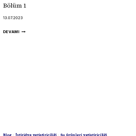
Bölüm 1
13.07.2023
NORVEÇ’TEKI
DEVAMI
SOMON
YETIŞTIRICILIĞINI
NASIL
BAŞLADI
VE
NEREYE
GELDI?
–
NORVEÇ’TEKI
SOMON
YETIŞTIRICILIĞININ
TARIHÇESI
–
Blog
·
İstiridye yetiştiriciliği
·
Su ürünleri yetiştiriciliği