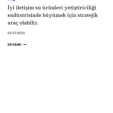
İyi iletişim su ürünleri yetiştiriciliği
endüstrisinde büyümek için stratejik
araç olabilir.
02.07.2023
İYI
DEVAMI
ILETIŞIM
SU
ÜRÜNLERI
YETIŞTIRICILIĞI
ENDÜSTRISINDE
BÜYÜMEK
IÇIN
STRATEJIK
ARAÇ
OLABILIR.