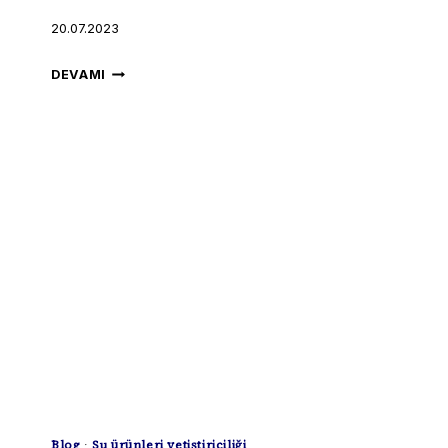
20.07.2023
YETIŞTIRICILIK
DEVAMI
ALTINDAKI
BALIKLA
DOĞADAKI
BALIĞIN
ETKILEŞIMINI
EN
AZA
INDIRECEK
TEKNOLOJI
Blog
·
Su ürünleri yetiştiriciliği