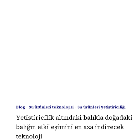
BIR
TÜRÜN
YETIŞTIRICILIĞININ
YÜKSELIŞI:
SIYAH
MORINA
Blog
·
Su ürünleri teknolojisi
·
Su ürünleri yetiştiriciliği
Yetiştiricilik altındaki balıkla doğadaki
balığın etkileşimini en aza indirecek
teknoloji