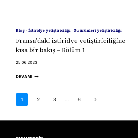
KAÇIRIYOR
OLABILIR
MIYIZ?
Blog
·
İstiridye yetiştiriciliği
·
Su ürünleri yetiştiriciliği
Fransa’daki istiridye yetiştiriciliğine
kısa bir bakış – Bölüm 1
25.06.2023
FRANSA’DAKI
DEVAMI
ISTIRIDYE
YETIŞTIRICILIĞINE
Page
KISA
Next
1
2
3
…
6
BIR
Page
BAKIŞ
navigation
–
BÖLÜM
1