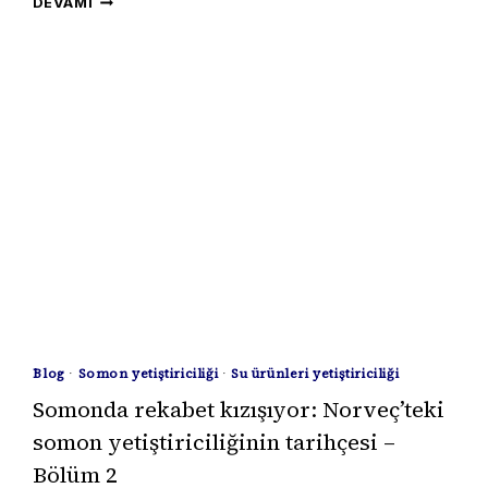
DEVAMI
AKUSTIK
İZLEME
ILE
KARIDES
YETIŞTIRICILIĞINDEKI
YEMLEME
VE
IŞÇILIK
MALIYETLERINI
DÜŞÜRMEK
MÜMKÜN
OLABILIR.
Blog
·
Somon yetiştiriciliği
·
Su ürünleri yetiştiriciliği
Somonda rekabet kızışıyor: Norveç’teki
somon yetiştiriciliğinin tarihçesi –
Bölüm 2