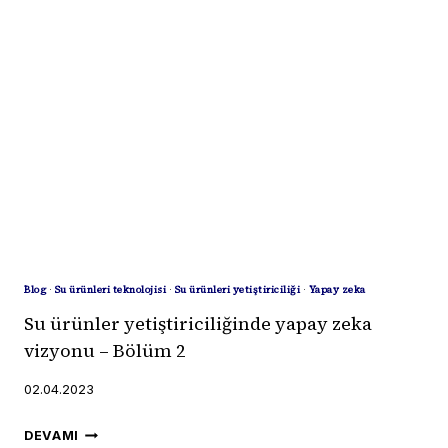
OLUMSUZ
DURUMLARININ
ÇÖZÜMÜ
ÇOKLU
KATMANLI
SU
ÜRÜNLERI
YETIŞTIRICILIĞI
MODELINDEN
VE
DENIZ
HIYARINDAN
Blog
·
Su ürünleri teknolojisi
·
Su ürünleri yetiştiriciliği
·
Yapay zeka
GEÇIYOR
Su ürünler yetiştiriciliğinde yapay zeka
OLABILIR.
vizyonu – Bölüm 2
02.04.2023
SU
DEVAMI