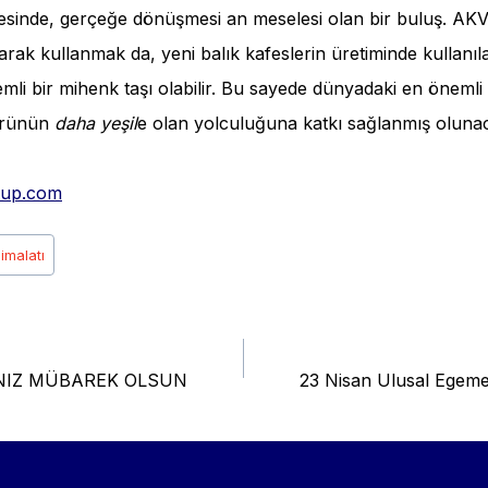
tesinde, gerçeğe dönüşmesi an meselesi olan bir buluş. AKVA
ak kullanmak da, yeni balık kafeslerin üretiminde kullanıla
mli bir mihenk taşı olabilir. Bu sayede dünyadaki en önemli 
ktörünün
daha yeşil
e olan yolculuğuna katkı sağlanmış oluna
oup.com
imalatı
IZ MÜBAREK OLSUN
23 Nisan Ulusal Egeme
esi