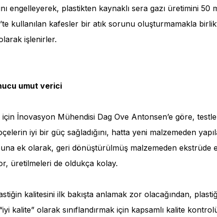
ı engelleyerek, plastikten kaynaklı sera gazı üretimini 50 
ç’te kullanılan kafesler bir atık sorunu oluşturmamakla birli
arak işlenirler.
nucu umut verici
 için İnovasyon Mühendisi Dag Ove Antonsen’e göre, testle
pçelerin iyi bir güç sağladığını, hatta yeni malzemeden yapı
Buna ek olarak, geri dönüştürülmüş malzemeden ekstrüde ed
or, üretilmeleri de oldukça kolay.
tiğin kalitesini ilk bakışta anlamak zor olacağından, plastiği
“iyi kalite” olarak sınıflandırmak için kapsamlı kalite kontro