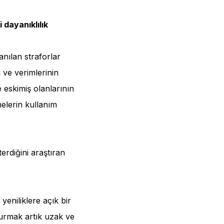
 dayanıklılık
anılan straforlar
ı ve verimlerinin
 eskimiş olanlarının
melerin kullanım
rdiğini araştıran
 yeniliklere açık bir
turmak artık uzak ve