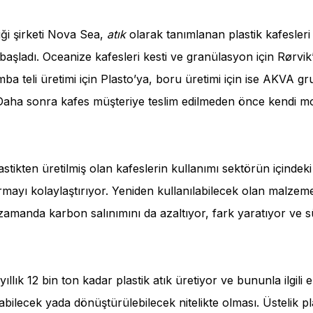
liği şirketi Nova Sea,
atık
olarak tanımlanan plastik kafesleri
başladı. Oceanize kafesleri kesti ve granülasyon için Rørvik’
mba teli üretimi için Plasto’ya, boru üretimi için ise AKVA 
 Daha sonra kafes müşteriye teslim edilmeden önce kendi mo
stikten üretilmiş olan kafeslerin kullanımı sektörün içindek
urmayı kolaylaştırıyor. Yeniden kullanılabilecek olan malzeme
zamanda karbon salınımını da azaltıyor, fark yaratıyor ve sü
yıllık 12 bin ton kadar plastik atık üretiyor ve bununla ilgili
labilecek yada dönüştürülebilecek nitelikte olması. Üstelik pl