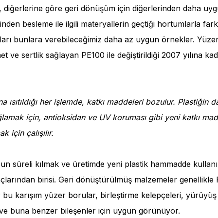
er, diğerlerine göre geri dönüşüm için diğerlerinden daha u
nden besleme ile ilgili materyallerin geçtiği hortumlarla fark
ları bunlara verebileceğimiz daha az uygun örnekler. Yüze
ve sertlik sağlayan PE100 ile değiştirildiği 2007 yılına ka
na ısıtıldığı her işlemde, katkı maddeleri bozulur. Plastiğin
lamak için, antioksidan ve UV koruması gibi yeni katkı madd
k için çalışılır.
uzun süreli kılmak ve üretimde yeni plastik hammadde kullan
çlarından birisi. Geri dönüştürülmüş malzemeler genellikl
r bu karışım yüzer borular, birleştirme kelepçeleri, yürüyüş y
 ve buna benzer bileşenler için uygun görünüyor.