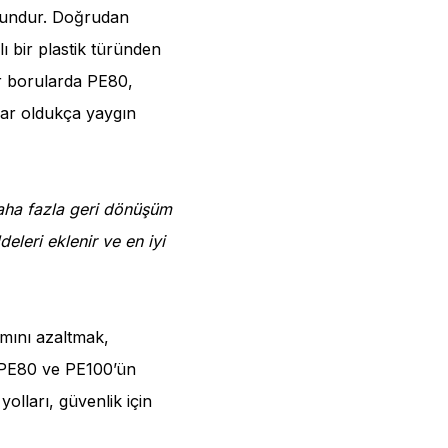
ygundur. Doğrudan
lı bir plastik türünden
r borularda PE80,
dar oldukça yaygın
 daha fazla geri dönüşüm
eleri eklenir ve en iyi
ımını azaltmak,
e PE80 ve PE100’ün
olları, güvenlik için