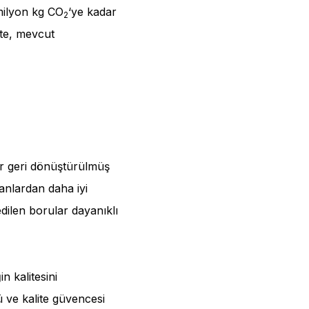
milyon kg CO
‘ye kadar
2
kte, mevcut
r geri dönüştürülmüş
lanlardan daha iyi
ilen borular dayanıklı
n kalitesini
lü ve kalite güvencesi