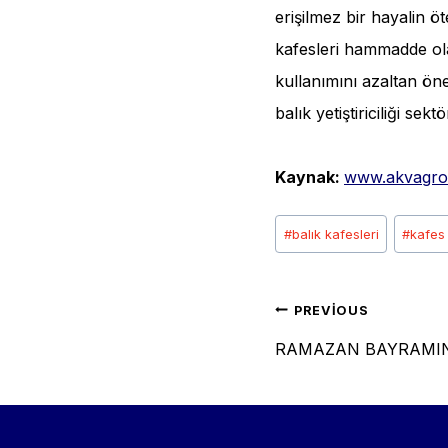
erişilmez bir hayalin ö
kafesleri hammadde olar
kullanımını azaltan öne
balık yetiştiriciliği se
Kaynak:
www.akvagr
Post
#
balık kafesleri
#
kafes 
Tags:
Yazı
PREVIOUS
RAMAZAN BAYRAMIN
gezinm