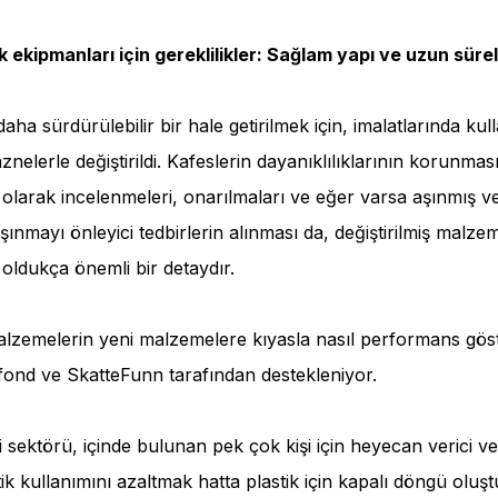
ık ekipmanları için gereklilikler: Sağlam yapı ve uzun süreli
aha sürdürülebilir bir hale getirilmek için, imalatlarında kull
znelerle değiştirildi. Kafeslerin dayanıklılıklarının korunmas
 olarak incelenmeleri, onarılmaları ve eğer varsa aşınmış ve
Aşınmayı önleyici tedbirlerin alınması da, değiştirilmiş malze
 oldukça önemli bir detaydır.
zemelerin yeni malzemelere kıyasla nasıl performans göste
fond ve SkatteFunn tarafından destekleniyor.
iği sektörü, içinde bulunan pek çok kişi için heyecan verici ve
ik kullanımını azaltmak hatta plastik için kapalı döngü oluş