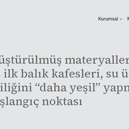
Kurumsal
üştürülmüş materyalle
 ilk balık kafesleri, su 
ciliğini “daha yeşil” yap
aşlangıç noktası