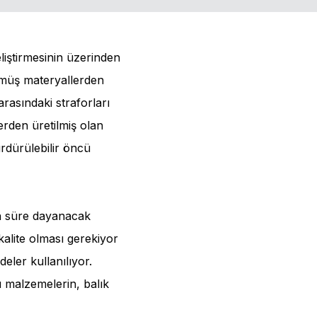
eliştirmesinin üzerinden
ülmüş materyallerden
arasındaki straforları
rden üretilmiş olan
rdürülebilir öncü
un süre dayanacak
kalite olması gerekiyor
eler kullanılıyor.
 malzemelerin, balık