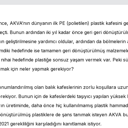
nce, AKVA’nın dünyanın ilk PE (polietilen) plastik kafesini g
 geçti. Bunun ardından iki yıl kadar önce geri geri dönüştür
ın geliştirilmesine yardımcı oldular, ardından da bölmelerin 
şimdiki hedefinde ise tamamen geri dönüştürülmüş malzemele
 nihai hedefinde plastiğe sonsuz yaşam vermek var. Peki sü
olmak için neler yapmak gerekiyor?
konumlandırılmış olan balık kafeslerinin zorlu koşullara uz
rekiyor. Bunun için de kafeslerdeki taşıyıcı yapılan yüksek 
rın üretiminde, daha önce hiç kullanılmamış plastik hammadd
dönüştürülmüş plastiklere de şans tanımak isteyen AKVA bu
021 gerekliliğini karşıladığını kanıtlamak istiyor.