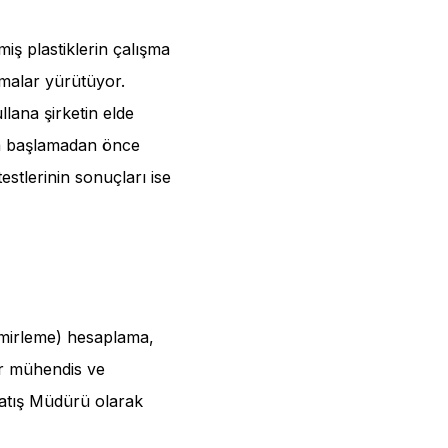
ş plastiklerin çalışma
ışmalar yürütüyor.
lana şirketin elde
aya başlamadan önce
estlerinin sonuçları ise
emirleme) hesaplama,
ir mühendis ve
atış Müdürü olarak